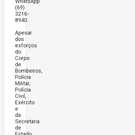
WhatsApp
(69)
3216-
8940.
Apesar
dos
esforços
do
Corpo
de
Bombeiros,
Polícia
Militar,
Polícia
Civil,
Exército
e
da
Secretaria
de
Estado