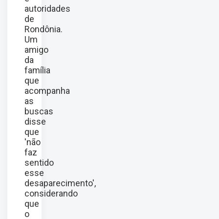
autoridades
de
Rondônia.
Um
amigo
da
família
que
acompanha
as
buscas
disse
que
'não
faz
sentido
esse
desaparecimento',
considerando
que
o