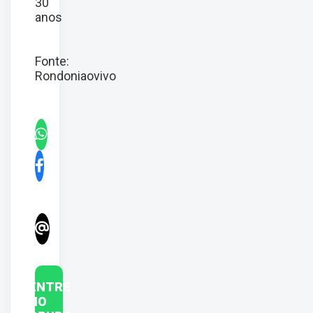
30
anos
Fonte:
Rondoniaovivo
ENTRE
NO