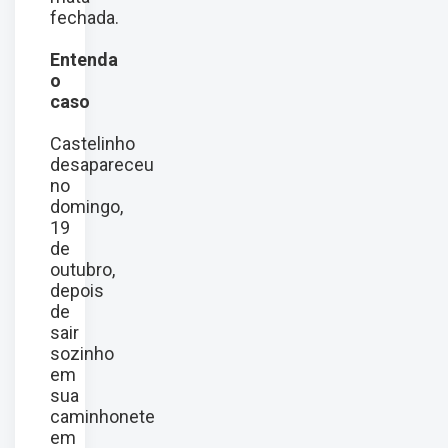
fechada.
Entenda
o
caso
Castelinho
desapareceu
no
domingo,
19
de
outubro,
depois
de
sair
sozinho
em
sua
caminhonete
em