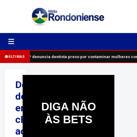
MP denuncia dentista preso por contaminar mulheres com
ÚLTIMAS
Desaparecimento
de
DIGA NÃO
empresário
ÀS BETS
chega
ao