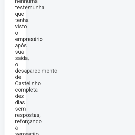
nenhuma
testemunha
que
tenha
visto
o
empresário
após
sua
saída,
o
desaparecimento
de
Castelinho
completa
dez
dias
sem
respostas,
reforçando
a
sensação