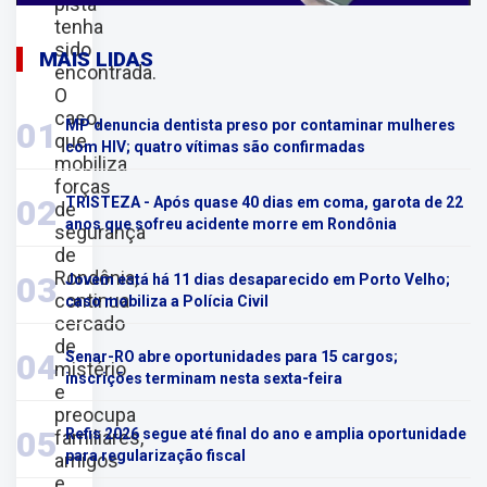
pista
tenha
sido
MAIS LIDAS
encontrada.
O
caso,
01
MP denuncia dentista preso por contaminar mulheres
que
com HIV; quatro vítimas são confirmadas
mobiliza
forças
02
TRISTEZA - Após quase 40 dias em coma, garota de 22
de
anos que sofreu acidente morre em Rondônia
segurança
de
Rondônia,
03
Jovem está há 11 dias desaparecido em Porto Velho;
continua
caso mobiliza a Polícia Civil
cercado
de
04
Senar-RO abre oportunidades para 15 cargos;
mistério
inscrições terminam nesta sexta-feira
e
preocupa
05
Refis 2026 segue até final do ano e amplia oportunidade
familiares,
para regularização fiscal
amigos
e