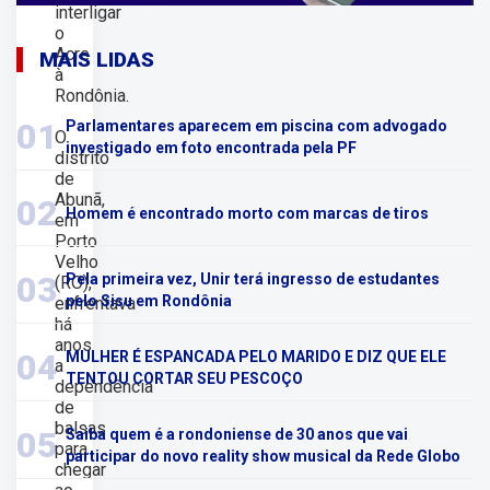
interligar
o
Acre
MAIS LIDAS
à
Rondônia.
01
Parlamentares aparecem em piscina com advogado
O
investigado em foto encontrada pela PF
distrito
de
Abunã,
02
Homem é encontrado morto com marcas de tiros
em
Porto
Velho
03
Pela primeira vez, Unir terá ingresso de estudantes
(RO),
pelo Sisu em Rondônia
enfrentava
há
anos
04
MULHER É ESPANCADA PELO MARIDO E DIZ QUE ELE
a
TENTOU CORTAR SEU PESCOÇO
dependência
de
balsas
05
Saiba quem é a rondoniense de 30 anos que vai
para
participar do novo reality show musical da Rede Globo
chegar