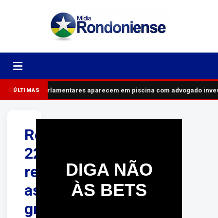
Parlamentares aparecem em piscina com advogado invest
ÚLTIMAS
Rota
22
DIGA NÃO
resgata
ÀS BETS
as
grandes