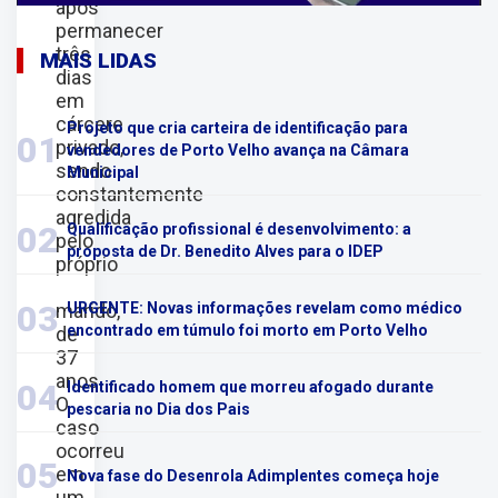
após
permanecer
três
MAIS LIDAS
dias
em
cárcere
Projeto que cria carteira de identificação para
01
privado,
vendedores de Porto Velho avança na Câmara
sendo
Municipal
constantemente
agredida
02
Qualificação profissional é desenvolvimento: a
pelo
proposta de Dr. Benedito Alves para o IDEP
próprio
03
marido,
URGENTE: Novas informações revelam como médico
encontrado em túmulo foi morto em Porto Velho
de
37
anos.
04
Identificado homem que morreu afogado durante
O
pescaria no Dia dos Pais
caso
ocorreu
05
em
Nova fase do Desenrola Adimplentes começa hoje
um