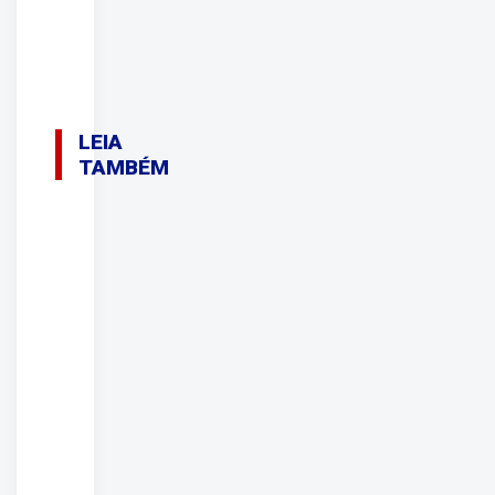
LEIA
TAMBÉM
10/08/2026