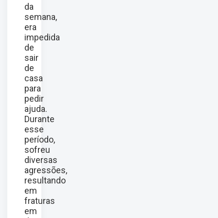
da
semana,
era
impedida
de
sair
de
casa
para
pedir
ajuda.
Durante
esse
período,
sofreu
diversas
agressões,
resultando
em
fraturas
em