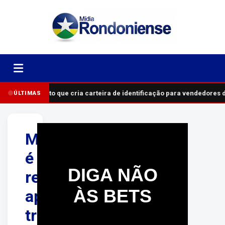
Projeto que cria carteira de identificação para vendedores
ÚLTIMAS
Mulher
é
DIGA NÃO
resgatada
ÀS BETS
após
três