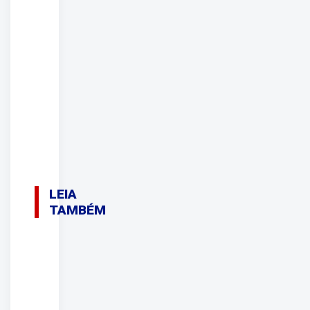
LEIA
TAMBÉM