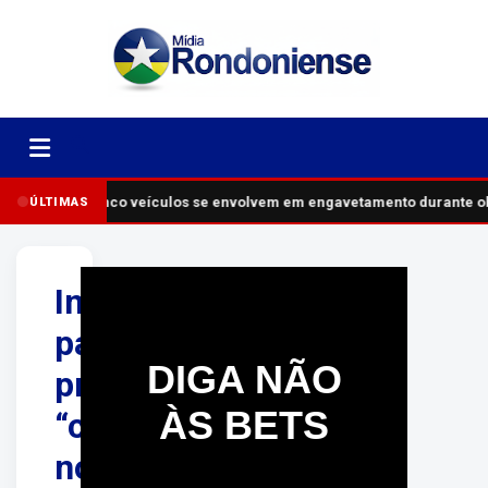
Cinco veículos se envolvem em engavetamento durante o
ÚLTIMAS
Inscrições
para
DIGA NÃO
projeto
ÀS BETS
“creche
noturna”