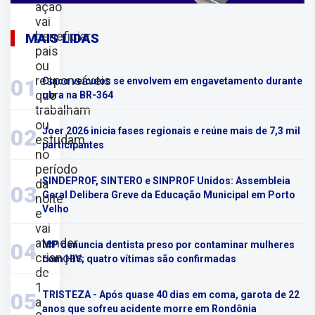
ação
vai
beneficiar
MAIS LIDAS
pais
ou
responsáveis
01
Cinco veículos se envolvem em engavetamento durante
que
obra na BR-364
trabalham
ou
02
Joer 2026 inicia fases regionais e reúne mais de 7,3 mil
estudam
participantes
no
período
SINDEPROF, SINTERO e SINPROF Unidos: Assembleia
da
03
Geral Delibera Greve da Educação Municipal em Porto
noite
Velho
e
vai
atender
04
MP denuncia dentista preso por contaminar mulheres
crianças
com HIV; quatro vítimas são confirmadas
de
1
05
TRISTEZA - Após quase 40 dias em coma, garota de 22
a
anos que sofreu acidente morre em Rondônia