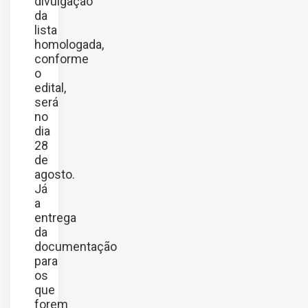
divulgação
da
lista
homologada,
conforme
o
edital
,
será
no
dia
28
de
agosto.
Já
a
entrega
da
documentação
para
os
que
forem