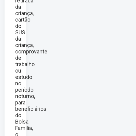
retirada
da
criança,
cartão
do
SUS
da
criança,
comprovante
de
trabalho
ou
estudo
no
período
noturno,
para
beneficiários
do
Bolsa
Família,
o