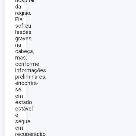
hospital
da
região.
Ele
sofreu
lesões
graves
na
cabeça,
mas,
conforme
informações
preliminares,
encontra-
se
em
estado
estável
e
segue
em
recuperação.