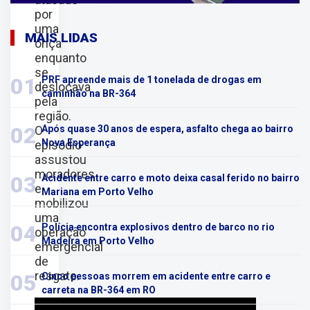
por
uma
MAIS LIDAS
onça
enquanto
se
01
PRF apreende mais de 1 tonelada de drogas em
deslocava
caminhão na BR-364
pela
região.
02
O
Após quase 30 anos de espera, asfalto chega ao bairro
Nova Esperança
episódio
assustou
moradores
03
Acidente entre carro e moto deixa casal ferido no bairro
e
Mariana em Porto Velho
mobilizou
uma
04
Polícia encontra explosivos dentro de barco no rio
operação
Madeira em Porto Velho
emergencial
de
resgate.
05
Cinco pessoas morrem em acidente entre carro e
carreta na BR-364 em RO