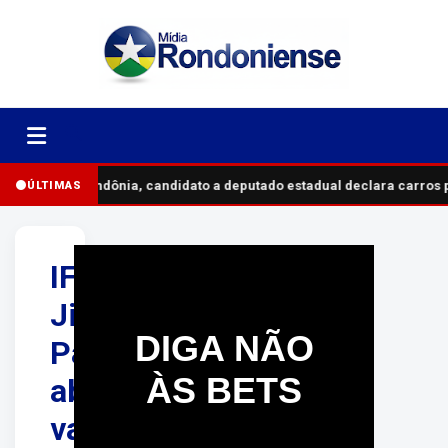
Em Rondônia, candidato a deputado estadual declara carros p
ÚLTIMAS
IFRO
Ji-
DIGA NÃO
Paraná
ÀS BETS
abre
vagas