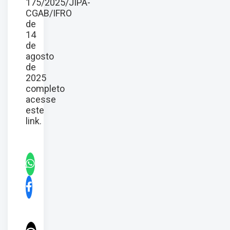
175/2025/JIPA-
CGAB/IFRO
de
14
de
agosto
de
2025
completo
acesse
este
link
.