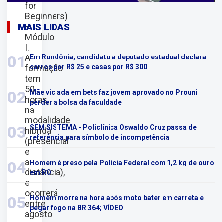
for
Beginners)
–
MAIS LIDAS
Módulo
I.
A
01
Em Rondônia, candidato a deputado estadual declara
formação
carros por R$ 25 e casas por R$ 300
tem
50
02
Mãe viciada em bets faz jovem aprovado no Prouni
horas,
perder a bolsa da faculdade
na
modalidade
03
SEM SISTEMA - Policlínica Oswaldo Cruz passa de
híbrida
referência para símbolo de incompetência
(presencial
e
a
04
Homem é preso pela Polícia Federal com 1,2 kg de ouro
distância),
em RO
e
ocorrerá
05
Homem morre na hora após moto bater em carreta e
entre
pegar fogo na BR 364; VÍDEO
agosto