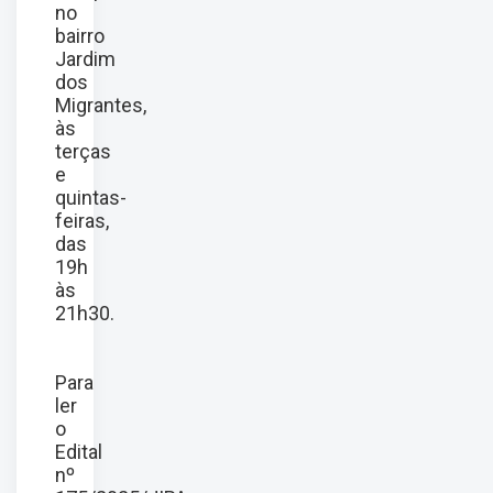
no
bairro
Jardim
dos
Migrantes,
às
terças
e
quintas-
feiras,
das
19h
às
21h30.
Para
ler
o
Edital
nº