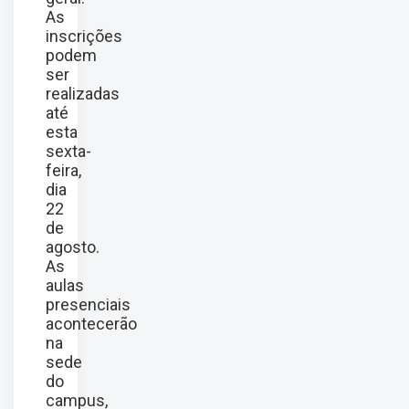
As
inscrições
podem
ser
realizadas
até
esta
sexta-
feira,
dia
22
de
agosto.
As
aulas
presenciais
acontecerão
na
sede
do
campus,