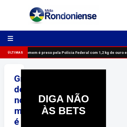
Homem é preso pela Polícia Federal com 1,2 kg de ouro 
ÚLTIMAS
Grávida
de
DIGA NÃO
nove
ÀS BETS
meses
é