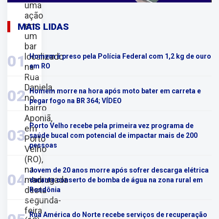
uma
ação
em
MAIS LIDAS
um
bar
localizado
01
Homem é preso pela Polícia Federal com 1,2 kg de ouro
na
em RO
Rua
Daniela,
02
Homem morre na hora após moto bater em carreta e
no
pegar fogo na BR 364; VÍDEO
bairro
Aponiã,
Porto Velho recebe pela primeira vez programa de
em
03
saúde bucal com potencial de impactar mais de 200
Porto
pessoas
Velho
(RO),
na
Jovem de 20 anos morre após sofrer descarga elétrica
04
madrugada
durante conserto de bomba de água na zona rural em
desta
Rondônia
segunda-
feira
Rua América do Norte recebe serviços de recuperação