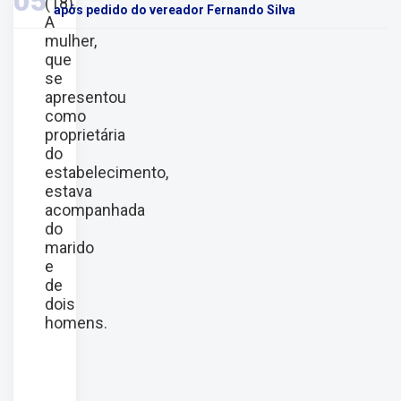
05
(18).
após pedido do vereador Fernando Silva
A
mulher,
que
se
apresentou
como
proprietária
do
estabelecimento,
estava
acompanhada
do
marido
e
de
dois
homens.