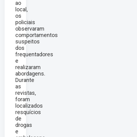
ao
local,
os
policiais
observaram
comportamentos
suspeitos
dos
frequentadores
e
realizaram
abordagens.
Durante
as
revistas,
foram
localizados
resquícios
de
drogas
e