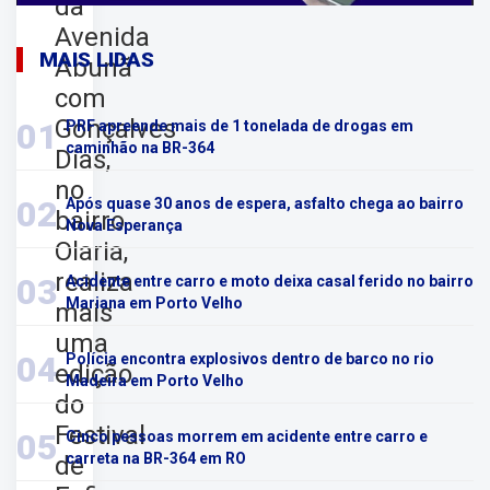
da
Avenida
MAIS LIDAS
Abunã
com
Gonçalves
01
PRF apreende mais de 1 tonelada de drogas em
caminhão na BR-364
Dias,
no
02
Após quase 30 anos de espera, asfalto chega ao bairro
bairro
Nova Esperança
Olaria,
realiza
03
Acidente entre carro e moto deixa casal ferido no bairro
Mariana em Porto Velho
mais
uma
04
Polícia encontra explosivos dentro de barco no rio
edição
Madeira em Porto Velho
do
Festival
05
Cinco pessoas morrem em acidente entre carro e
carreta na BR-364 em RO
de