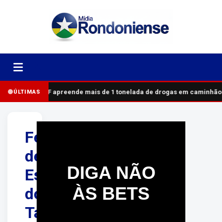
PRF apreende mais de 1 tonelada de drogas em caminhão
ÚLTIMAS
Festival
de
DIGA NÃO
Esfirras
ÀS BETS
do
Taí