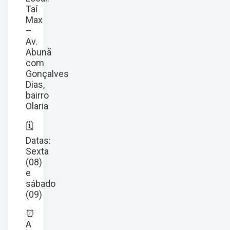
Taí
Max
–
Av.
Abunã
com
Gonçalves
Dias,
bairro
Olaria
🗓
Datas:
Sexta
(08)
e
sábado
(09)
⏰
A