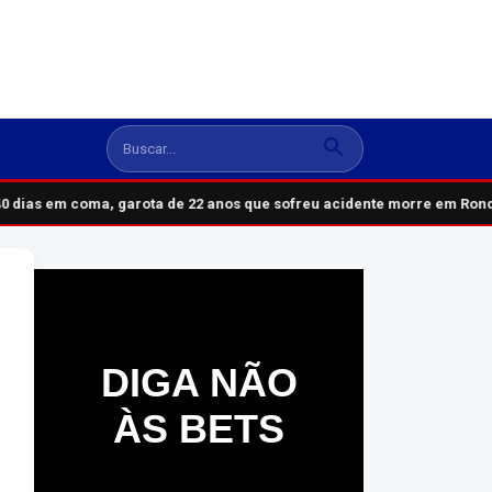
 dias em coma, garota de 22 anos que sofreu acidente morre em Rondô
DIGA NÃO
ÀS BETS