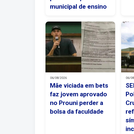
municipal de ensino
06/08/2026
06/0
Mãe viciada em bets
SE
faz jovem aprovado
Po
no Prouni perder a
Cr
bolsa da faculdade
re
sí
in