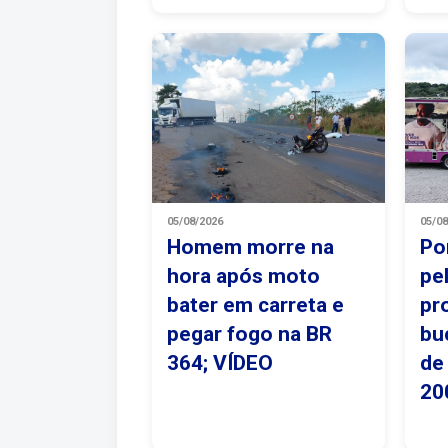
05/08/2026
05/0
Homem morre na
Po
hora após moto
pe
bater em carreta e
pr
pegar fogo na BR
bu
364; VÍDEO
de
20