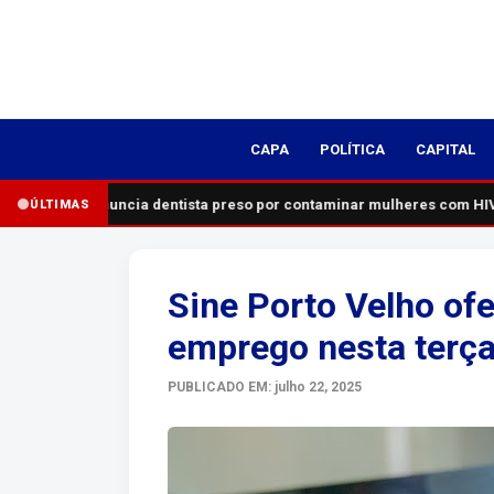
CAPA
POLÍTICA
CAPITAL
MP denuncia dentista preso por contaminar mulheres com HIV; 
ÚLTIMAS
Sine Porto Velho of
emprego nesta terça-
PUBLICADO EM: julho 22, 2025