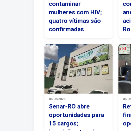
contaminar
co
mulheres com HIV;
an
quatro vítimas são
ac
confirmadas
Ro
06/08/2026
06/0
Senar-RO abre
Re
oportunidades para
fi
15 cargos;
op