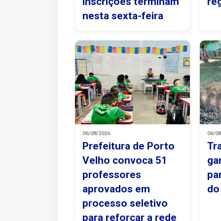
inscrições terminam
re
nesta sexta-feira
06/08/2026
06/0
Prefeitura de Porto
Tr
Velho convoca 51
ga
professores
pa
aprovados em
do
processo seletivo
para reforçar a rede