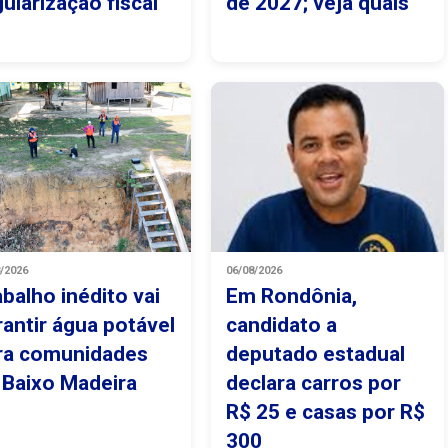
gularização fiscal
de 2027; veja quais
8/2026
06/08/2026
abalho inédito vai
Em Rondônia,
rantir água potável
candidato a
ra comunidades
deputado estadual
 Baixo Madeira
declara carros por
R$ 25 e casas por R$
300