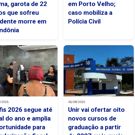
ma, garota de 22
em Porto Velho;
os que sofreu
caso mobiliza a
idente morre em
Polícia Civil
ndônia
8/2026
06/08/2026
fis 2026 segue até
Unir vai ofertar oito
nal do ano e amplia
novos cursos de
ortunidade para
graduação a partir