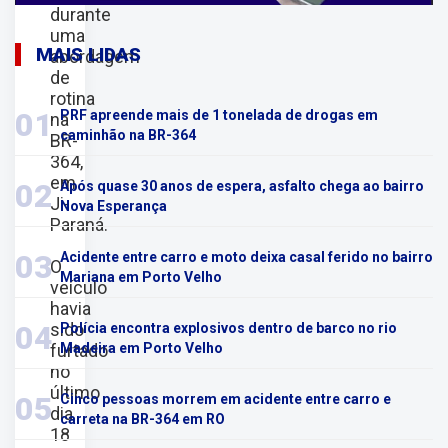
durante
uma
MAIS LIDAS
abordagem
de
rotina
01
PRF apreende mais de 1 tonelada de drogas em
na
caminhão na BR-364
BR-
364,
em
02
Após quase 30 anos de espera, asfalto chega ao bairro
Ji-
Nova Esperança
Paraná.
03
Acidente entre carro e moto deixa casal ferido no bairro
O
Mariana em Porto Velho
veículo
havia
sido
04
Polícia encontra explosivos dentro de barco no rio
furtado
Madeira em Porto Velho
no
último
05
Cinco pessoas morrem em acidente entre carro e
dia
carreta na BR-364 em RO
18