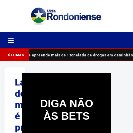
PRF apreende mais de 1 tonelada de drogas em caminhão
ÚLTIMAS
Ladrão
de
DIGA NÃO
motos
ÀS BETS
é
preso