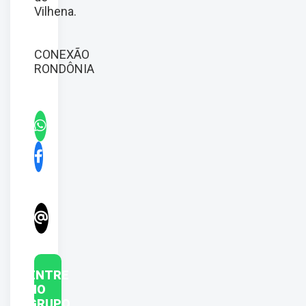
Vilhena.
CONEXÃO
RONDÔNIA
ENTRE
NO
GRUPO