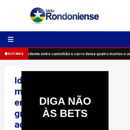
Acidente entre caminhão e carro deixa quatro mortos e u
ÚLTIMAS
Idoso
morre
DIGA NÃO
em
ÀS BETS
grave
acidente