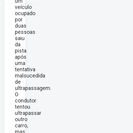
um
veículo
ocupado
por
duas
pessoas
saiu
da
pista
após
uma
tentativa
malsucedida
de
ultrapassagem.
O
condutor
tentou
ultrapassar
outro
carro,
mas