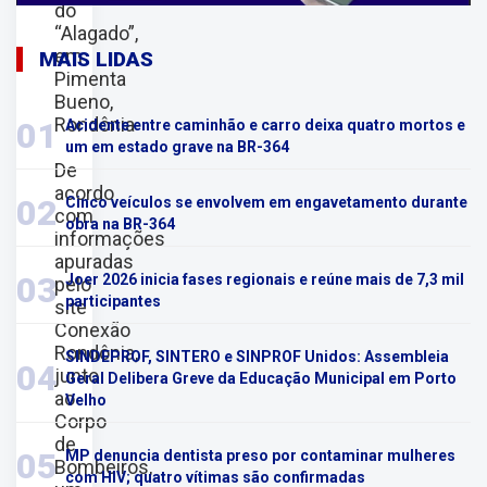
do
“Alagado”,
em
MAIS LIDAS
Pimenta
Bueno,
Rondônia
01
Acidente entre caminhão e carro deixa quatro mortos e
um em estado grave na BR-364
De
acordo
02
Cinco veículos se envolvem em engavetamento durante
com
obra na BR-364
informações
apuradas
03
Joer 2026 inicia fases regionais e reúne mais de 7,3 mil
pelo
participantes
site
Conexão
Rondônia,
SINDEPROF, SINTERO e SINPROF Unidos: Assembleia
04
junto
Geral Delibera Greve da Educação Municipal em Porto
ao
Velho
Corpo
de
05
MP denuncia dentista preso por contaminar mulheres
Bombeiros,
com HIV; quatro vítimas são confirmadas