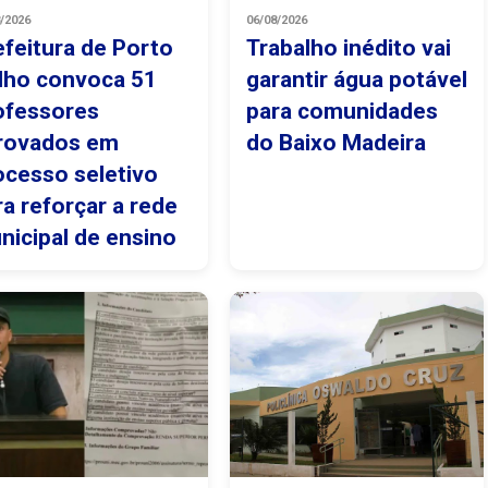
8/2026
06/08/2026
efeitura de Porto
Trabalho inédito vai
lho convoca 51
garantir água potável
ofessores
para comunidades
rovados em
do Baixo Madeira
ocesso seletivo
ra reforçar a rede
nicipal de ensino