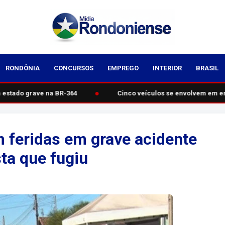
RONDÔNIA
CONCURSOS
EMPREGO
INTERIOR
BRASIL
●
estado grave na BR-364
Cinco veículos se envolvem em en
 feridas em grave acidente
ta que fugiu