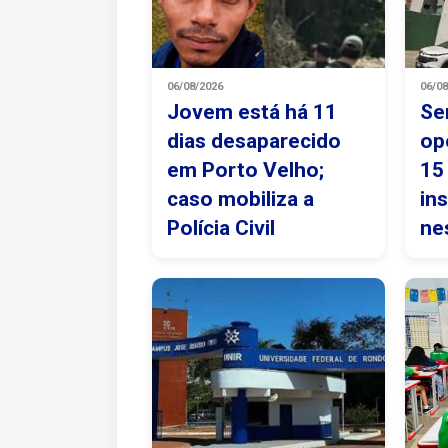
06/08/2026
06/0
Jovem está há 11
Se
dias desaparecido
op
em Porto Velho;
15
caso mobiliza a
in
Polícia Civil
ne