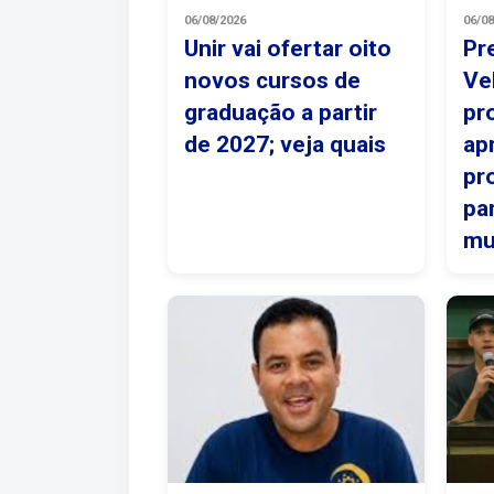
06/08/2026
06/0
Unir vai ofertar oito
Pr
novos cursos de
Ve
graduação a partir
pr
de 2027; veja quais
ap
pr
pa
mu