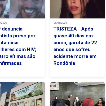
8/2026
06/08/2026
 denuncia
TRISTEZA - Após
ntista preso por
quase 40 dias em
ntaminar
coma, garota de 22
lheres com HIV;
anos que sofreu
atro vítimas são
acidente morre em
nfirmadas
Rondônia