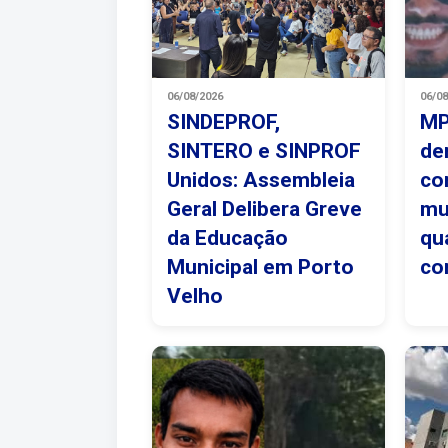
06/08/2026
06/0
SINDEPROF,
MP
SINTERO e SINPROF
de
Unidos: Assembleia
co
Geral Delibera Greve
mu
da Educação
qu
Municipal em Porto
co
Velho