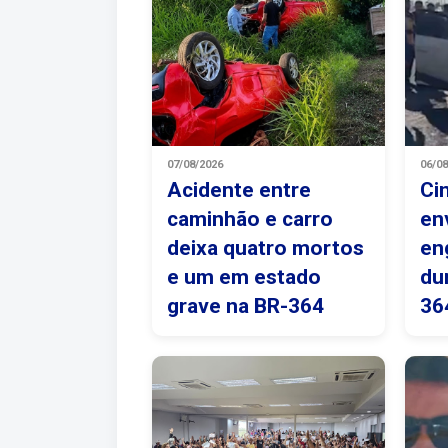
07/08/2026
06/0
Acidente entre
Ci
caminhão e carro
en
deixa quatro mortos
en
e um em estado
du
grave na BR-364
36