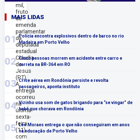
mil,
fruto
MAIS LIDAS
de
emenda
parlamentar
01
Polícia encontra explosivos dentro de barco no rio
da
Madeira em Porto Velho
deputada
estadual
Cláudia
02
Cinco pessoas morrem em acidente entre carro e
de
carreta na BR-364 em RO
Jesus
(PT).
03
Crise aérea em Rondônia persiste e revolta
A
passageiros, aponta instituto
entrega
ocorreu
04
Vizinho usa som de gatos brigando para “se vingar” de
na
bebê que chorava em Rondônia
última
sexta-
feira
05
Léo Moraes entrega o que não conseguiram em anos
(11)
na educação de Porto Velho
com