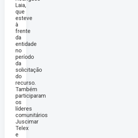
Laia,
que
esteve
à
frente
da
entidade
no
período
da
solicitação
do
recurso.
Também
participaram
os
líderes
comunitários
Juscimar
Telex
e