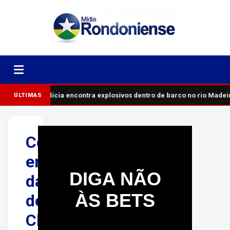
Polícia encontra explosivos dentro de barco no rio Madei
ÚLTIMAS
Com
emenda
DIGA NÃO
da
ÀS BETS
deputada
Cláudia