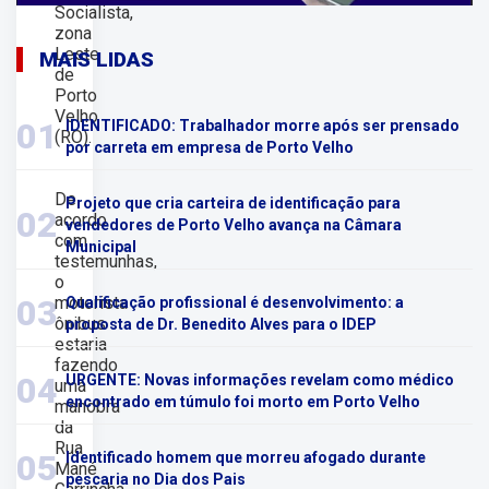
Socialista,
zona
Leste
MAIS LIDAS
de
Porto
Velho
01
IDENTIFICADO: Trabalhador morre após ser prensado
(RO).
por carreta em empresa de Porto Velho
De
Projeto que cria carteira de identificação para
02
acordo
vendedores de Porto Velho avança na Câmara
com
Municipal
testemunhas,
o
motorista
03
Qualificação profissional é desenvolvimento: a
ônibus
proposta de Dr. Benedito Alves para o IDEP
estaria
fazendo
04
URGENTE: Novas informações revelam como médico
uma
encontrado em túmulo foi morto em Porto Velho
manobra
da
Rua
05
Identificado homem que morreu afogado durante
Mané
pescaria no Dia dos Pais