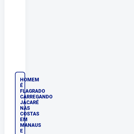
HOMEM
É
FLAGRADO
CARREGANDO
JACARÉ
NAS
COSTAS
EM
MANAUS
E