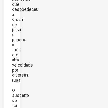
que
desobedeceu
a
ordem
de
parar
e
passou
a
fugir
em
alta
velocidade
por
diversas
ruas.
O
suspeito
só
foi