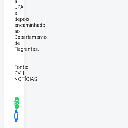
a
UPA
e
depois
encaminhado
ao
Departamento
de
Flagrantes.
Fonte:
PVH
NOTÍCIAS