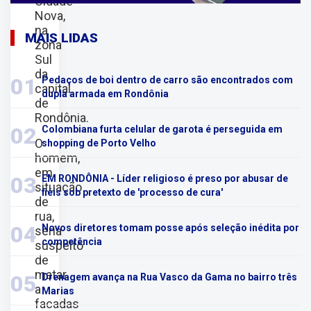
Cidade
Nova,
na
MAIS LIDAS
zona
Sul
da
01
Pedaços de boi dentro de carro são encontrados com
capital
dupla armada em Rondônia
de
Rondônia.
02
Colombiana furta celular de garota é perseguida em
O
shopping de Porto Velho
homem,
em
03
EM RONDÔNIA - Líder religioso é preso por abusar de
situação
fiéis sob pretexto de 'processo de cura'
de
rua,
04
Novos diretores tomam posse após seleção inédita por
seria
competência
suspeito
de
matar
05
Drenagem avança na Rua Vasco da Gama no bairro três
a
Marias
facadas