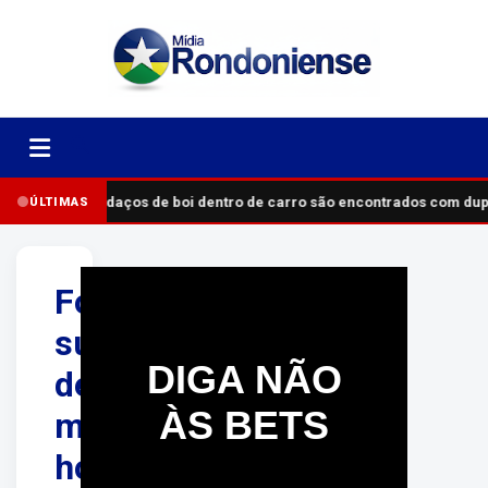
Pedaços de boi dentro de carro são encontrados com du
ÚLTIMAS
Foragido
suspeito
DIGA NÃO
de
ÀS BETS
matar
homem