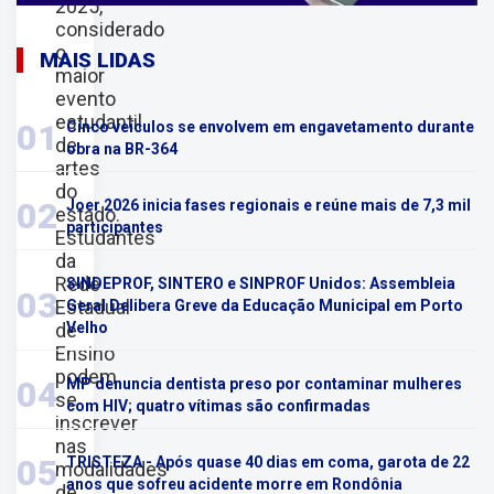
2025,
considerado
o
MAIS LIDAS
maior
evento
estudantil
01
Cinco veículos se envolvem em engavetamento durante
de
obra na BR-364
artes
do
02
Joer 2026 inicia fases regionais e reúne mais de 7,3 mil
estado.
participantes
Estudantes
da
Rede
SINDEPROF, SINTERO e SINPROF Unidos: Assembleia
03
Estadual
Geral Delibera Greve da Educação Municipal em Porto
de
Velho
Ensino
podem
04
MP denuncia dentista preso por contaminar mulheres
se
com HIV; quatro vítimas são confirmadas
inscrever
nas
05
TRISTEZA - Após quase 40 dias em coma, garota de 22
modalidades
anos que sofreu acidente morre em Rondônia
de