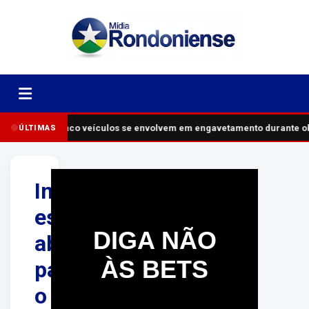
Cinco veículos se envolvem em engavetamento durante o
ÚLTIMAS
Inscrições
estão
DIGA NÃO
abertas
ÀS BETS
para
o