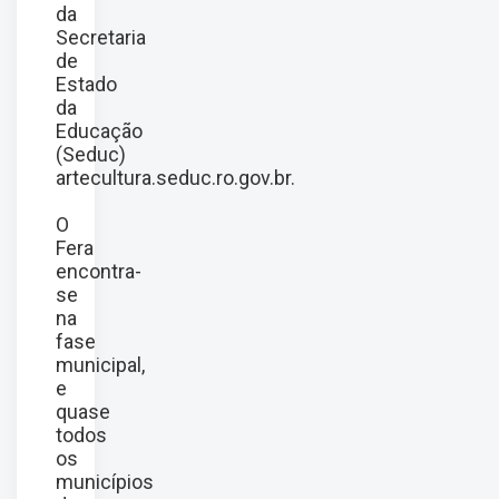
da
Secretaria
de
Estado
da
Educação
(Seduc)
artecultura.seduc.ro.gov.br
.
O
Fera
encontra-
se
na
fase
municipal,
e
quase
todos
os
municípios