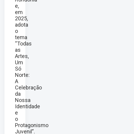
e,
em
2025,
adota
o
tema
“Todas
as
Artes,
Um
Só
Norte:
A
Celebração
da
Nossa
Identidade
e
o
Protagonismo
Juvenil”.