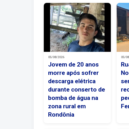
05/08/2026
05/0
Jovem de 20 anos
Ru
morre após sofrer
No
descarga elétrica
se
durante conserto de
re
bomba de água na
pe
zona rural em
Fe
Rondônia