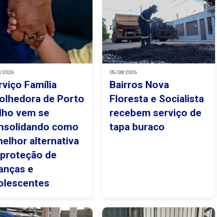
8/2026
05/08/2026
rviço Família
Bairros Nova
olhedora de Porto
Floresta e Socialista
lho vem se
recebem serviço de
nsolidando como
tapa buraco
melhor alternativa
 proteção de
ianças e
olescentes