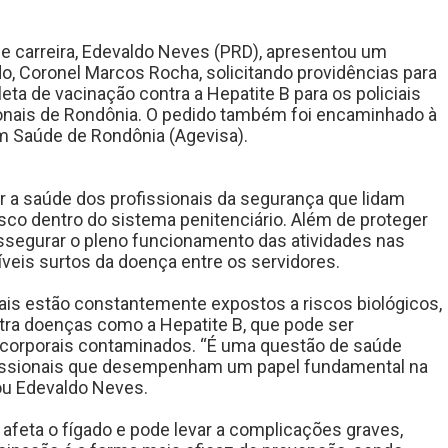
 de carreira, Edevaldo Neves (PRD), apresentou um
o, Coronel Marcos Rocha, solicitando providências para
a de vacinação contra a Hepatite B para os policiais
onais de Rondônia. O pedido também foi encaminhado à
em Saúde de Rondônia (Agevisa).
ir a saúde dos profissionais da segurança que lidam
sco dentro do sistema penitenciário. Além de proteger
assegurar o pleno funcionamento das atividades nas
íveis surtos da doença entre os servidores.
ais estão constantemente expostos a riscos biológicos,
tra doenças como a Hepatite B, que pode ser
s corporais contaminados. “É uma questão de saúde
ofissionais que desempenham um papel fundamental na
ou Edevaldo Neves.
 afeta o fígado e pode levar a complicações graves,