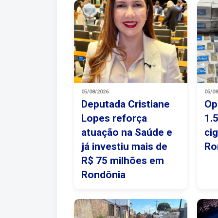
05/08/2026
05/0
Deputada Cristiane
Op
Lopes reforça
1.
atuação na Saúde e
ci
já investiu mais de
Ro
R$ 75 milhões em
Rondônia