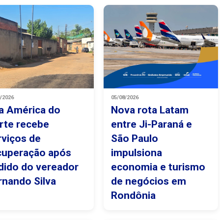
8/2026
05/08/2026
a América do
Nova rota Latam
rte recebe
entre Ji-Paraná e
rviços de
São Paulo
cuperação após
impulsiona
dido do vereador
economia e turismo
rnando Silva
de negócios em
Rondônia