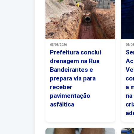
05/08/2026
05/0
Prefeitura conclui
Se
drenagem na Rua
Ac
Bandeirantes e
Ve
prepara via para
co
receber
a 
pavimentação
na
asfáltica
cr
ad