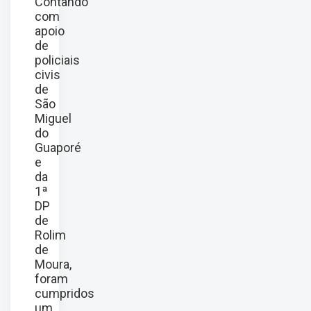
Contando
com
apoio
de
policiais
civis
de
São
Miguel
do
Guaporé
e
da
1ª
DP
de
Rolim
de
Moura,
foram
cumpridos
um