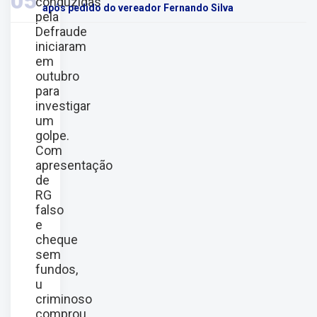
05
conduzidas
após pedido do vereador Fernando Silva
pela
Defraude
iniciaram
em
outubro
para
investigar
um
golpe.
Com
apresentação
de
RG
falso
e
cheque
sem
fundos,
u
criminoso
comprou