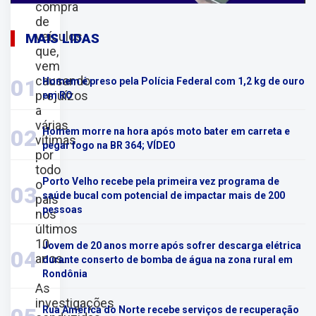
compra
de
veículos
MAIS LIDAS
que,
vem
causando
01
Homem é preso pela Polícia Federal com 1,2 kg de ouro
prejuízos
em RO
a
várias
02
Homem morre na hora após moto bater em carreta e
vítimas
pegar fogo na BR 364; VÍDEO
por
todo
Porto Velho recebe pela primeira vez programa de
o
03
saúde bucal com potencial de impactar mais de 200
país
pessoas
nos
últimos
10
Jovem de 20 anos morre após sofrer descarga elétrica
04
anos.
durante conserto de bomba de água na zona rural em
Rondônia
As
investigações
Rua América do Norte recebe serviços de recuperação