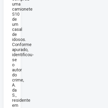
uma
camionete
S10
de
um
casal
de
idosos.
Conforme
apurado,
identificou-
se
o
autor
do
crime,
A.
da
S.,
residente
em