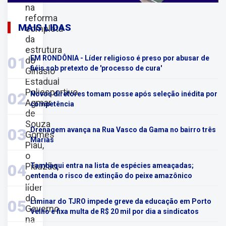
na
reforma
MAIS LIDAS
completa
da
estrutura
01
EM RONDÔNIA - Líder religioso é preso por abusar de
do
fiéis sob pretexto de 'processo de cura'
Ginásio
Estadual
Poliesportivo
02
Novos diretores tomam posse após seleção inédita por
Agmar
competência
de
Souza
03
Drenagem avança na Rua Vasco da Gama no bairro três
Gomes
Marias
Piau,
o
Piauzão,
04
Tambaqui entra na lista de espécies ameaçadas;
o
entenda o risco de extinção do peixe amazônico
líder
do
05
Liminar do TJRO impede greve da educação em Porto
Governo
Velho e fixa multa de R$ 20 mil por dia a sindicatos
na