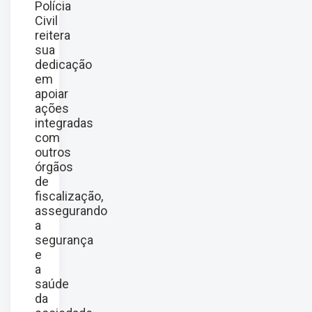
Polícia
Civil
reitera
sua
dedicação
em
apoiar
ações
integradas
com
outros
órgãos
de
fiscalização,
assegurando
a
segurança
e
a
saúde
da