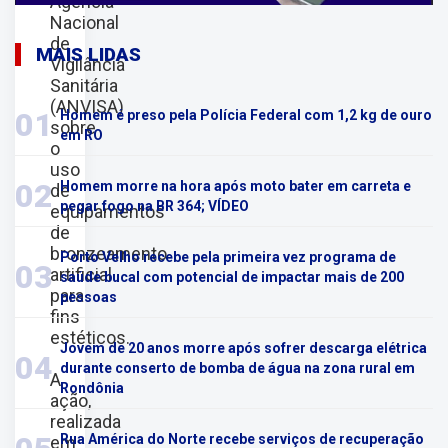
Agência
Nacional
de
MAIS LIDAS
Vigilância
Sanitária
(ANVISA)
01
Homem é preso pela Polícia Federal com 1,2 kg de ouro
sobre
em RO
o
uso
02
Homem morre na hora após moto bater em carreta e
de
pegar fogo na BR 364; VÍDEO
equipamentos
de
bronzeamento
Porto Velho recebe pela primeira vez programa de
03
artificial
saúde bucal com potencial de impactar mais de 200
para
pessoas
fins
estéticos.
Jovem de 20 anos morre após sofrer descarga elétrica
04
durante conserto de bomba de água na zona rural em
A
Rondônia
ação,
realizada
Rua América do Norte recebe serviços de recuperação
em