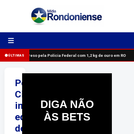
Homem é preso pela Polícia Federal com 1,2 kg de ouro em RO
ÚLTIMAS
Polícia
Civil
DIGA NÃO
interdita
ÀS BETS
equipamentos
de