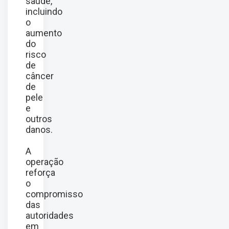
saúde,
incluindo
o
aumento
do
risco
de
câncer
de
pele
e
outros
danos.
A
operação
reforça
o
compromisso
das
autoridades
em