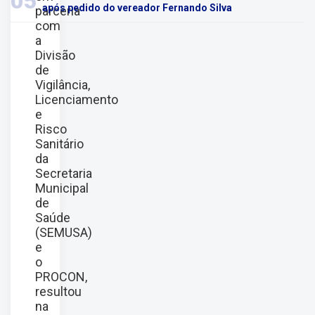
05
após pedido do vereador Fernando Silva
parceria
com
a
Divisão
de
Vigilância,
Licenciamento
e
Risco
Sanitário
da
Secretaria
Municipal
de
Saúde
(SEMUSA)
e
o
PROCON,
resultou
na