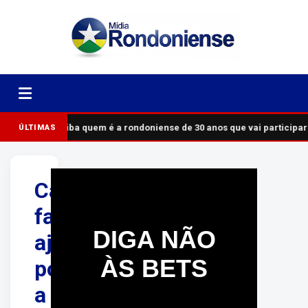
Saiba quem é a rondoniense de 30 anos que vai participar
ÚLTIMAS
Cão
farejador
DIGA NÃO
ajuda
ÀS BETS
policiais
a