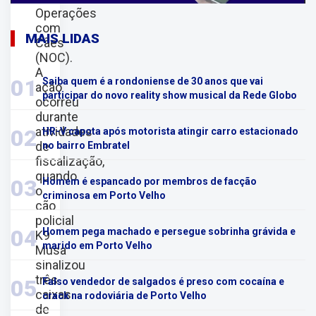
Operações
com
MAIS LIDAS
Cães
(NOC).
A
01
Saiba quem é a rondoniense de 30 anos que vai
ação
participar do novo reality show musical da Rede Globo
ocorreu
durante
atividades
02
HR-V capota após motorista atingir carro estacionado
de
no bairro Embratel
fiscalização,
quando
03
Homem é espancado por membros de facção
o
criminosa em Porto Velho
cão
policial
04
Homem pega machado e persegue sobrinha grávida e
K9
marido em Porto Velho
Musa
sinalizou
três
05
Falso vendedor de salgados é preso com cocaína e
caixas
crack na rodoviária de Porto Velho
de