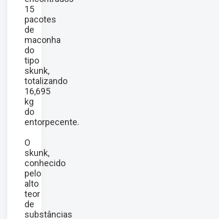
15
pacotes
de
maconha
do
tipo
skunk,
totalizando
16,695
kg
do
entorpecente.
O
skunk,
conhecido
pelo
alto
teor
de
substâncias