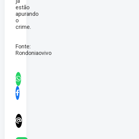
já
estão
apurando
o
crime.
Fonte:
Rondoniaovivo