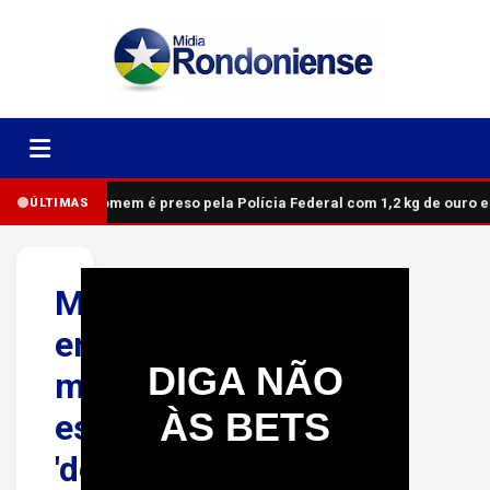
Homem é preso pela Polícia Federal com 1,2 kg de ouro 
ÚLTIMAS
Mulher
encontrada
DIGA NÃO
morta
ÀS BETS
estava
'decretada'