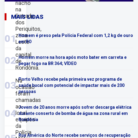
riacho
na
Estrada
MAIS LIDAS
dos
Periquitos,
zona
01
Homem é preso pela Polícia Federal com 1,2 kg de ouro
Leste
em RO
da
capital
02
Homem morre na hora após moto bater em carreta e
de
pegar fogo na BR 364; VÍDEO
Rondônia.
Porto Velho recebe pela primeira vez programa de
Na
03
saúde bucal com potencial de impactar mais de 200
ocasião
pessoas
foram
chamadas
ao
Jovem de 20 anos morre após sofrer descarga elétrica
04
local
durante conserto de bomba de água na zona rural em
equipes
Rondônia
da
Polícia
Rua América do Norte recebe serviços de recuperação