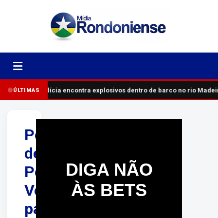
Polícia encontra explosivos dentro de barco no rio Madei
ÚLTIMAS
Porto
de
DIGA NÃO
Porto
ÀS BETS
Velho
paralisa