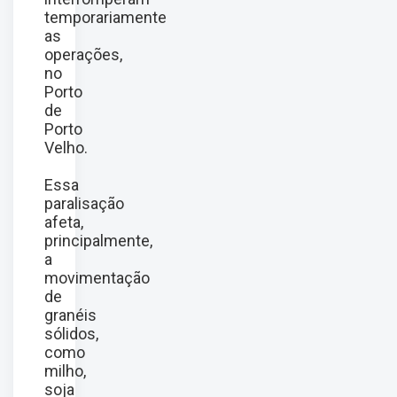
temporariamente
as
operações,
no
Porto
de
Porto
Velho.
Essa
paralisação
afeta,
principalmente,
a
movimentação
de
granéis
sólidos,
como
milho,
soja