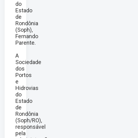
do
Estado
de
Rondônia
(Soph),
Fernando
Parente.
A
Sociedade
dos
Portos
e
Hidrovias
do
Estado
de
Rondônia
(Soph/RO),
responsável
pela