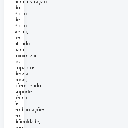
administração
do
Porto
de
Porto
Velho,
tem
atuado
para
minimizar
os
impactos
dessa
crise,
oferecendo
suporte
técnico
às
embarcações
em
dificuldade,
como