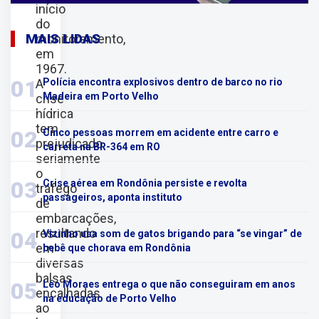
início
do
MAIS LIDAS
monitoramento,
em
1967.
01
A
Polícia encontra explosivos dentro de barco no rio
Madeira em Porto Velho
crise
hídrica
tem
02
Cinco pessoas morrem em acidente entre carro e
prejudicado
carreta na BR-364 em RO
seriamente
o
03
Crise aérea em Rondônia persiste e revolta
tráfego
passageiros, aponta instituto
de
embarcações,
resultando
04
Vizinho usa som de gatos brigando para “se vingar” de
em
bebê que chorava em Rondônia
diversas
balsas
05
Léo Moraes entrega o que não conseguiram em anos
encalhadas
na educação de Porto Velho
ao