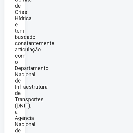
de
Crise
Hídrica
e
tem
buscado
constantemente
articulação
com
o
Departamento
Nacional
de
Infraestrutura
de
Transportes
(DNIT),
a
Agência
Nacional
de