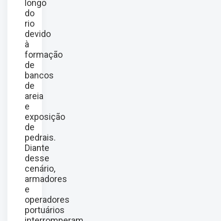
longo
do
rio
devido
à
formação
de
bancos
de
areia
e
exposição
de
pedrais.
Diante
desse
cenário,
armadores
e
operadores
portuários
interromperam