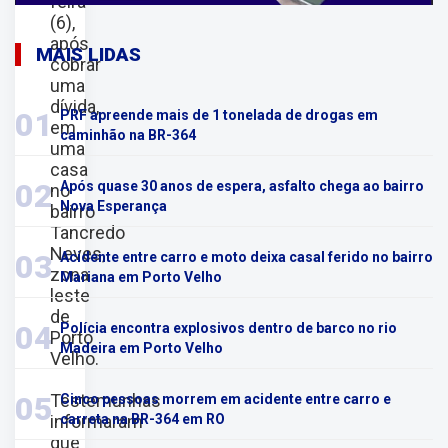
feira
(6),
após
MAIS LIDAS
cobrar
uma
dívida,
01
PRF apreende mais de 1 tonelada de drogas em
em
caminhão na BR-364
uma
casa
02
Após quase 30 anos de espera, asfalto chega ao bairro
no
Nova Esperança
bairro
Tancredo
Neves,
03
Acidente entre carro e moto deixa casal ferido no bairro
zona
Mariana em Porto Velho
leste
de
04
Polícia encontra explosivos dentro de barco no rio
Porto
Madeira em Porto Velho
Velho.
Testemunhas
05
Cinco pessoas morrem em acidente entre carro e
informaram
carreta na BR-364 em RO
que