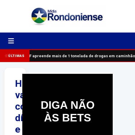
PRF apreende mais de 1 tonelada de drogas em caminhão
ÚLTIMAS
Homem
vai
DIGA NÃO
cobrar
ÀS BETS
dívida
e