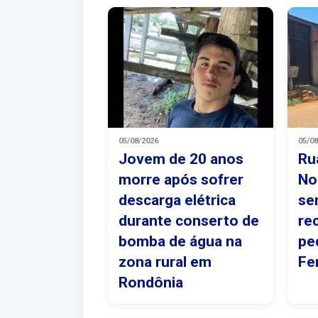
05/08/2026
05/0
Jovem de 20 anos
Ru
morre após sofrer
No
descarga elétrica
se
durante conserto de
re
bomba de água na
pe
zona rural em
Fe
Rondônia