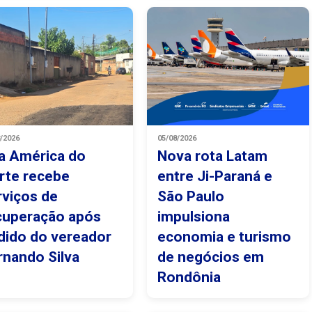
8/2026
05/08/2026
a América do
Nova rota Latam
rte recebe
entre Ji-Paraná e
rviços de
São Paulo
cuperação após
impulsiona
dido do vereador
economia e turismo
rnando Silva
de negócios em
Rondônia