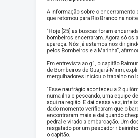
A informação sobre o encerramento da
que retornou para Rio Branco na noite
"Hoje [25] as buscas foram encerrad
bombeiros encerraram. Agora só os a
apareça. Nós já estamos nos dirigin
pelos Bombeiros e a Marinha", afirmo
Em entrevista ao g1, o capitão Rai
de Bombeiros de Guajará-Mirim, expl
mergulhadores iniciou o trabalho no l
"Esse naufrágio aconteceu a 2 quilôm
numa ilha e pescando, uma equipe de
aqui na região. E daí dessa vez, infe
dado momento verificaram que o barc
encontraram mais e daí quando chega
pedral e virado a embarcação. Um dos
resgatado por um pescador ribeirinho 
o capitão.