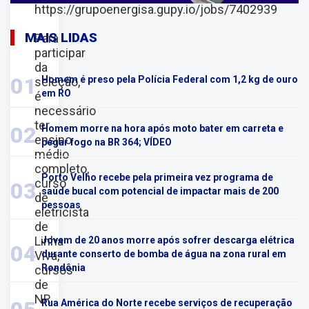
https://grupoenergisa.gupy.io/jobs/7402939
MAIS LIDAS
Para
participar
da
01
Homem é preso pela Polícia Federal com 1,2 kg de ouro
seleção,
em RO
é
necessário
ter
02
Homem morre na hora após moto bater em carreta e
ensino
pegar fogo na BR 364; VÍDEO
médio
completo,
Porto Velho recebe pela primeira vez programa de
curso
03
saúde bucal com potencial de impactar mais de 200
de
pessoas
eletricista
de
Linha
Jovem de 20 anos morre após sofrer descarga elétrica
04
Viva,
durante conserto de bomba de água na zona rural em
Rondônia
cursos
de
NR
Rua América do Norte recebe serviços de recuperação