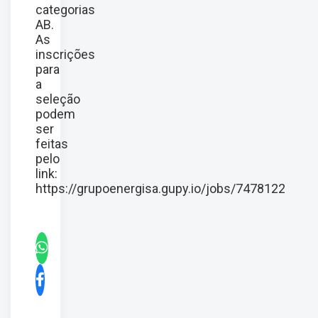
categorias
AB.
As
inscrições
para
a
seleção
podem
ser
feitas
pelo
link:
https://grupoenergisa.gupy.io/jobs/7478122