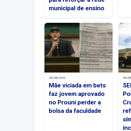
municipal de ensino
06/08/2026
06/0
Mãe viciada em bets
SE
faz jovem aprovado
Po
no Prouni perder a
Cr
bolsa da faculdade
re
sí
in