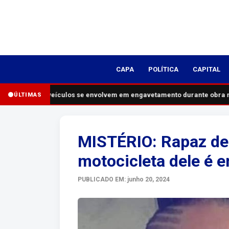
CAPA
POLÍTICA
CAPITAL
Cinco veículos se envolvem em engavetamento durante obra na
ÚLTIMAS
MISTÉRIO: Rapaz de
motocicleta dele é 
PUBLICADO EM: junho 20, 2024