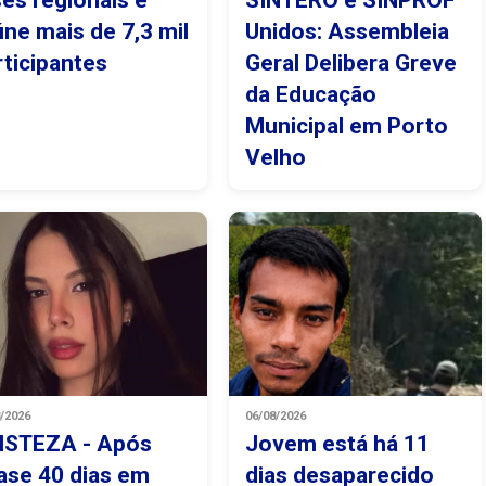
ses regionais e
SINTERO e SINPROF
úne mais de 7,3 mil
Unidos: Assembleia
rticipantes
Geral Delibera Greve
da Educação
Municipal em Porto
Velho
8/2026
06/08/2026
ISTEZA - Após
Jovem está há 11
ase 40 dias em
dias desaparecido