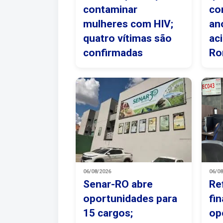
contaminar
co
mulheres com HIV;
an
quatro vítimas são
ac
confirmadas
Ro
06/08/2026
06/0
Senar-RO abre
Re
oportunidades para
fi
15 cargos;
op