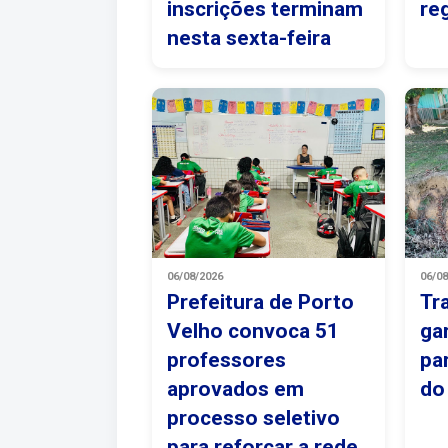
inscrições terminam
re
nesta sexta-feira
06/08/2026
06/0
Prefeitura de Porto
Tr
Velho convoca 51
ga
professores
pa
aprovados em
do
processo seletivo
para reforçar a rede