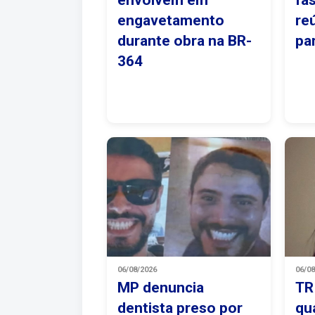
envolvem em
fa
engavetamento
re
durante obra na BR-
pa
364
06/08/2026
06/0
MP denuncia
TR
dentista preso por
qu