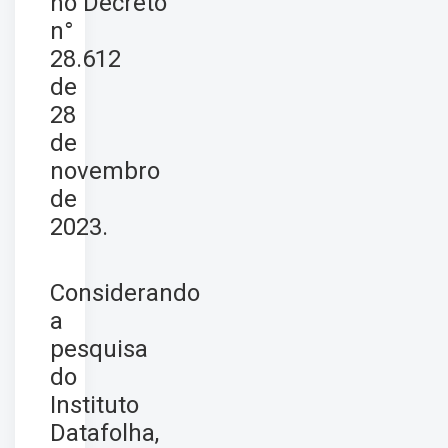
no
Decreto
n°
28.612
de
28
de
novembro
de
2023
.
Considerando
a
pesquisa
do
Instituto
Datafolha,