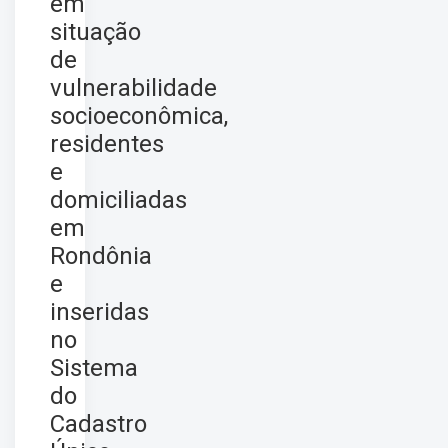
em
situação
de
vulnerabilidade
socioeconômica,
residentes
e
domiciliadas
em
Rondônia
e
inseridas
no
Sistema
do
Cadastro