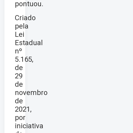
pontuou.
Criado
pela
Lei
Estadual
nº
5.165,
de
29
de
novembro
de
2021,
por
iniciativa