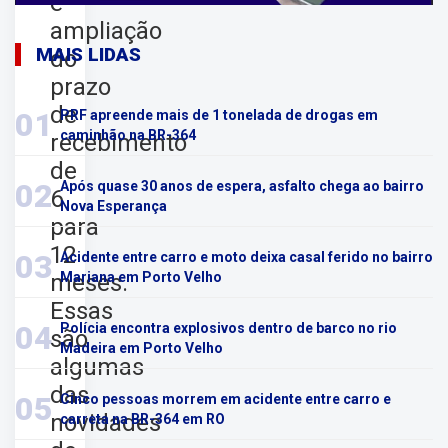
e
ampliação
MAIS LIDAS
do
prazo
de
01
PRF apreende mais de 1 tonelada de drogas em
caminhão na BR-364
recebimento
de
02
Após quase 30 anos de espera, asfalto chega ao bairro
6
Nova Esperança
para
12
03
Acidente entre carro e moto deixa casal ferido no bairro
meses.
Mariana em Porto Velho
Essas
04
Polícia encontra explosivos dentro de barco no rio
são
Madeira em Porto Velho
algumas
das
05
Cinco pessoas morrem em acidente entre carro e
novidades
carreta na BR-364 em RO