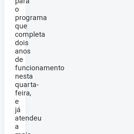
para
o
programa
que
completa
dois
anos
de
funcionamento
nesta
quarta-
feira,
e
já
atendeu
a